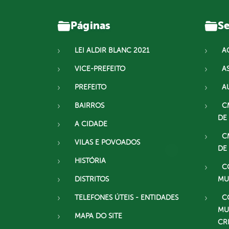
Páginas
Se
LEI ALDIR BLANC 2021
A
VICE-PREFEITO
A
PREFEITO
A
BAIRROS
C
DE
A CIDADE
C
VILAS E POVOADOS
DE
HISTÓRIA
C
DISTRITOS
MU
TELEFONES ÚTEIS - ENTIDADES
C
MU
MAPA DO SITE
CR