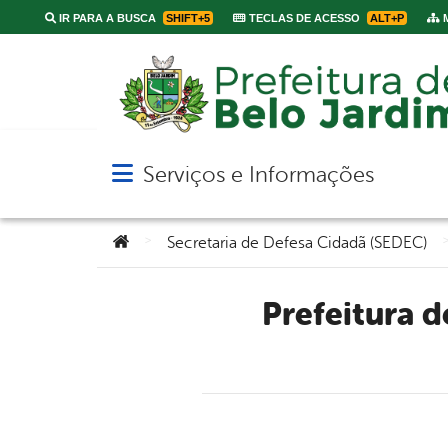
IR PARA A BUSCA
SHIFT+5
TECLAS DE ACESSO
ALT+P
M
Serviços e Informações
Abrir menu principal de navegação
Você está aqui:
>
Secretaria de Defesa Cidadã (SEDEC)
Prefeitura de Belo Jardim realiza recepção para novos