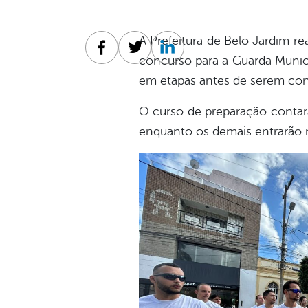
A Prefeitura de Belo Jardim re
Facebook
Twitter
Linkedin
concurso para a Guarda Munic
em etapas antes de serem co
O curso de preparação contará
enquanto os demais entrarão n