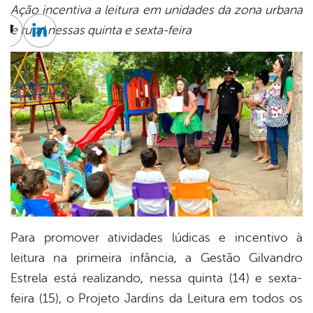
Ação incentiva a leitura em unidades da zona urbana
e rural nessas quinta e sexta-feira
cebook
Twitter
Linkedin
Para promover atividades lúdicas e incentivo à
leitura na primeira infância, a Gestão Gilvandro
Estrela está realizando, nessa quinta (14) e sexta-
feira (15), o Projeto Jardins da Leitura em todos os