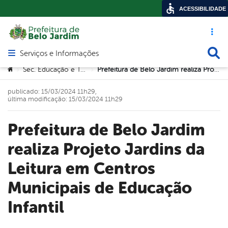
ACESSIBILIDADE
Acesso ráp
Busca
Serviços e Informações
Abrir menu principal de navegação
Você está aqui:
Sec. Educação e Tecnologia
Prefeitura de Belo Jardim realiza Projeto Jardins da Leitura em Centros Municipais de Educação Infantil
>
>
publicado: 15/03/2024 11h29,
última modificação: 15/03/2024 11h29
Prefeitura de Belo Jardim
realiza Projeto Jardins da
Leitura em Centros
Municipais de Educação
Infantil