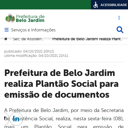
ACESSIBILIDADE
Acesso ráp
Busca
Serviços e Informações
Abrir menu principal de navegação
Você está aqui:
Sec. de Assistência Social
Prefeitura de Belo Jardim realiza Plantão Social para emissão de documentos
>
>
publicado: 04/10/2021 20h13,
última modificação: 04/10/2021 21h11
Prefeitura de Belo Jardim
realiza Plantão Social para
emissão de documentos
A Prefeitura de Belo Jardim, por meio da Secretaria
de Assistência Social, realiza, nesta sexta-feira (08),
cebook
Twitter
Linkedin
mais um Plantão Social para emissão de