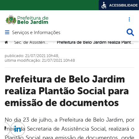
ACESSIBILIDADE
Acesso ráp
Busca
Serviços e Informações
Abrir menu principal de navegação
Você está aqui:
Sec. de Assistência Social
Prefeitura de Belo Jardim realiza Plantão Social para emissão de documentos
>
>
publicado: 21/07/2021 10h48,
última modificação: 21/07/2021 10h48
Prefeitura de Belo Jardim
realiza Plantão Social para
emissão de documentos
No dia 23 de julho, a Prefeitura de Belo Jardim, por
meio da Secretaria de Assistência Social, realizará o
cebook
Twitter
Linkedin
Plantão Social para emissão de documentos, onde