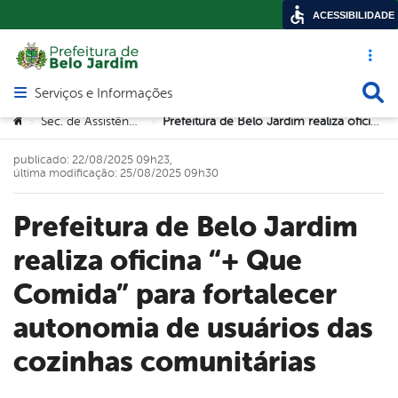
ACESSIBILIDADE
Acesso ráp
Busca
Serviços e Informações
Abrir menu principal de navegação
Você está aqui:
Sec. de Assistência Social
Prefeitura de Belo Jardim realiza oficina “+ Que Comida” para fortalecer autonomia de usuários das cozinhas comunitárias
>
>
publicado: 22/08/2025 09h23,
última modificação: 25/08/2025 09h30
Prefeitura de Belo Jardim
realiza oficina “+ Que
Comida” para fortalecer
autonomia de usuários das
cozinhas comunitárias