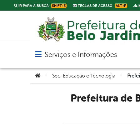
IR PARA A BUSCA
SHIFT+5
TECLAS DE ACESSO
ALT+P
M
Serviços e Informações
Abrir menu principal de navegação
Você está aqui:
>
>
Sec. Educação e Tecnologia
Prefeitura de Belo Jardim realiza o 1º WorkShow de Língua