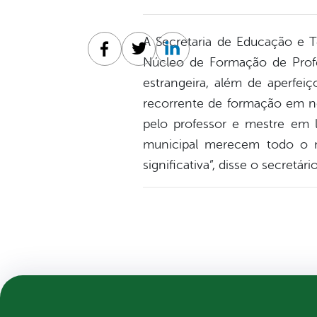
A Secretaria de Educação e Te
Facebook
Twitter
Linkedin
Núcleo de Formação de Profes
estrangeira, além de aperfei
recorrente de formação em n
pelo professor e mestre em l
municipal merecem todo o n
significativa”, disse o secretá