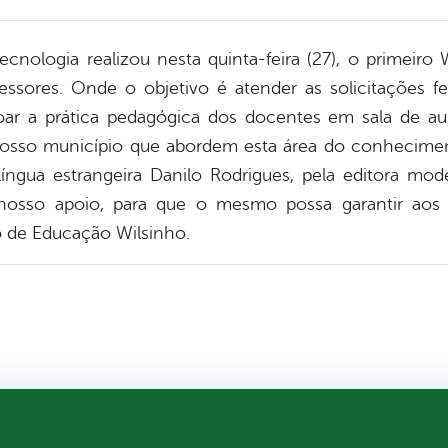
cnologia realizou nesta quinta-feira (27), o primeir
sores. Onde o objetivo é atender as solicitações fei
çoar a prática pedagógica dos docentes em sala de au
osso município que abordem esta área do conheciment
íngua estrangeira Danilo Rodrigues, pela editora mod
osso apoio, para que o mesmo possa garantir aos
rio de Educação Wilsinho.