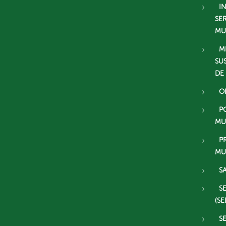
I
SE
MU
M
SU
DE
O
P
MU
P
MU
S
S
(SE
S