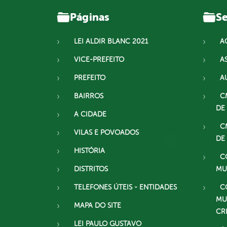
Páginas
Se
LEI ALDIR BLANC 2021
A
VICE-PREFEITO
A
PREFEITO
A
BAIRROS
C
DE
A CIDADE
C
VILAS E POVOADOS
DE
HISTÓRIA
C
DISTRITOS
MU
TELEFONES ÚTEIS - ENTIDADES
C
MU
MAPA DO SITE
CR
LEI PAULO GUSTAVO