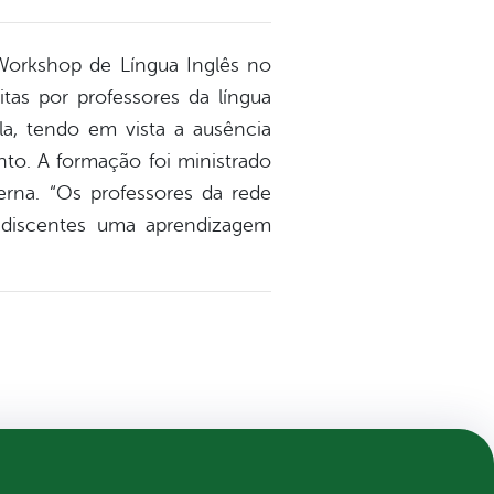
o Workshop de Língua Inglês no
tas por professores da língua
la, tendo em vista a ausência
o. A formação foi ministrado
erna. “Os professores da rede
 discentes uma aprendizagem