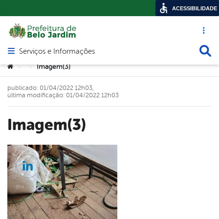
ACESSIBILIDADE
Acesso ráp
Busca
Serviços e Informações
Abrir menu principal de navegação
Você está aqui:
Imagem(3)
>
>
publicado: 01/04/2022 12h03,
última modificação: 01/04/2022 12h03
Imagem(3)
cebook
Twitter
Linkedin