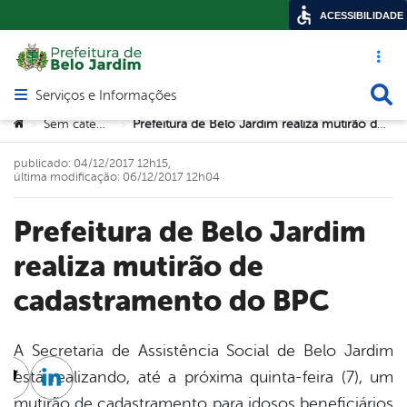
ACESSIBILIDADE
Acesso ráp
Busca
Serviços e Informações
Abrir menu principal de navegação
Você está aqui:
Sem categoria
Prefeitura de Belo Jardim realiza mutirão de cadastramento do BPC
>
>
publicado: 04/12/2017 12h15,
última modificação: 06/12/2017 12h04
Prefeitura de Belo Jardim
realiza mutirão de
cadastramento do BPC
A Secretaria de Assistência Social de Belo Jardim
está realizando, até a próxima quinta-feira (7), um
cebook
Twitter
Linkedin
mutirão de cadastramento para idosos beneficiários