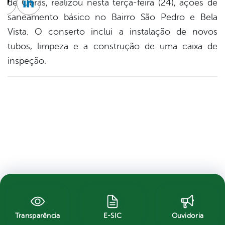
de Obras, realizou nesta terça-feira (24), ações de
cebook
Twitter
Linkedin
saneamento básico no Bairro São Pedro e Bela
Vista. O conserto inclui a instalação de novos
tubos, limpeza e a construção de uma caixa de
inspeção.
Transparência
E-SIC
Ouvidoria