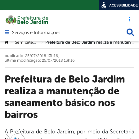
ACESSIBILIDADE
Acesso ráp
Busca
Serviços e Informações
Abrir menu principal de navegação
Você está aqui:
Sem categoria
Prefeitura de Belo Jardim realiza a manutenção de saneamento básico nos bairros
>
>
publicado: 25/07/2018 13h16,
última modificação: 25/07/2018 13h16
Prefeitura de Belo Jardim
realiza a manutenção de
saneamento básico nos
bairros
A Prefeitura de Belo Jardim, por meio da Secretaria