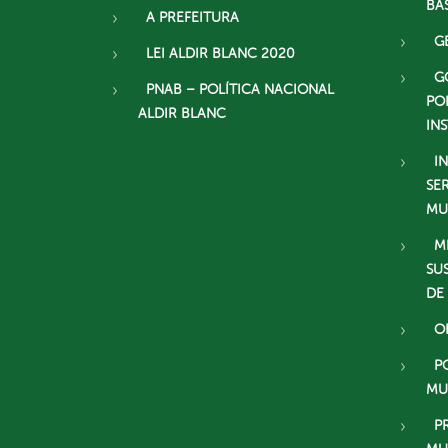
BÁ
A PREFEITURA
G
LEI ALDIR BLANC 2020
G
PNAB – POLÍTICA NACIONAL
PO
ALDIR BLANC
IN
I
SE
MU
M
SU
DE
O
P
MU
P