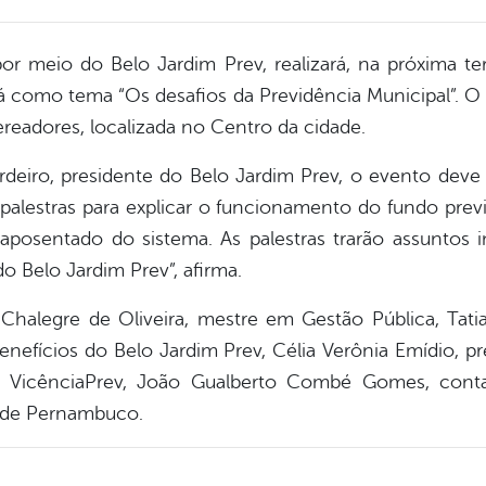
por meio do Belo Jardim Prev, realizará, na próxima ter
á como tema “Os desafios da Previdência Municipal”. O 
readores, localizada no Centro da cidade.
eiro, presidente do Belo Jardim Prev, o evento deve r
s palestras para explicar o funcionamento do fundo prev
posentado do sistema. As palestras trarão assuntos
o Belo Jardim Prev”, afirma.
halegre de Oliveira, mestre em Gestão Pública, Tatian
nefícios do Belo Jardim Prev, Célia Verônia Emídio, p
do VicênciaPrev, João Gualberto Combé Gomes, cont
s de Pernambuco.