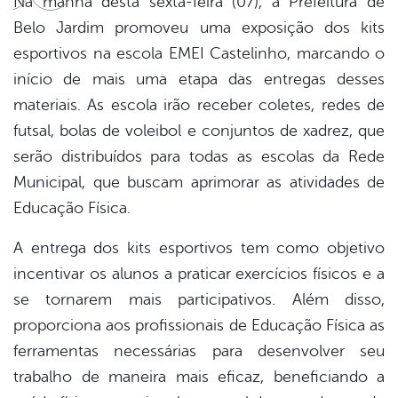
Na manhã desta sexta-feira (07), a Prefeitura de
cebook
Twitter
Linkedin
Belo Jardim promoveu uma exposição dos kits
esportivos na escola EMEI Castelinho, marcando o
início de mais uma etapa das entregas desses
materiais. As escola irão receber coletes, redes de
futsal, bolas de voleibol e conjuntos de xadrez, que
serão distribuídos para todas as escolas da Rede
Municipal, que buscam aprimorar as atividades de
Educação Física.
A entrega dos kits esportivos tem como objetivo
incentivar os alunos a praticar exercícios físicos e a
se tornarem mais participativos. Além disso,
proporciona aos profissionais de Educação Física as
ferramentas necessárias para desenvolver seu
trabalho de maneira mais eficaz, beneficiando a