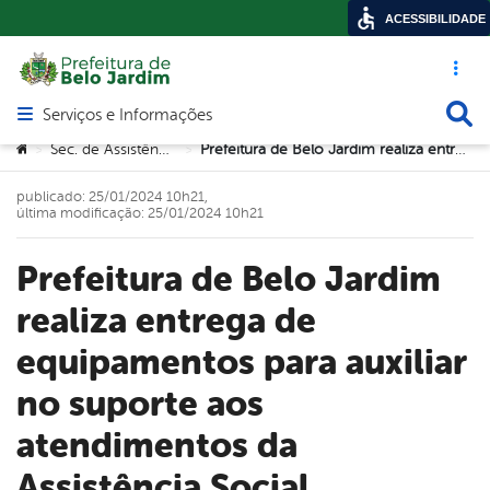
ACESSIBILIDADE
Acesso ráp
Busca
Serviços e Informações
Abrir menu principal de navegação
Você está aqui:
Sec. de Assistência Social
Prefeitura de Belo Jardim realiza entrega de equipamentos para auxiliar no suporte aos atendimentos da Assistência Social
>
>
publicado: 25/01/2024 10h21,
última modificação: 25/01/2024 10h21
Prefeitura de Belo Jardim
realiza entrega de
equipamentos para auxiliar
no suporte aos
atendimentos da
Assistência Social