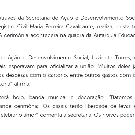
 através da Secretaria de Ação e Desenvolvimento So
gistro Civil Maria Ferreira Cavalcante, realiza, nesta 
A cerimônia acontecerá na quadra da Autarquia Educaci
de Ação e Desenvolvimento Social, Luzinete Torres,
is esperavam para oficializar a união. “Muitos deles 
às despesas com o cartório, entre outros gastos com 
ória”, afirma.
erá bolo, banda musical e decoração. “Batemos
nde cerimônia. Os casais terão liberdade de levar s
celebrar o amor”, comenta a secretaria. Os noivos podem