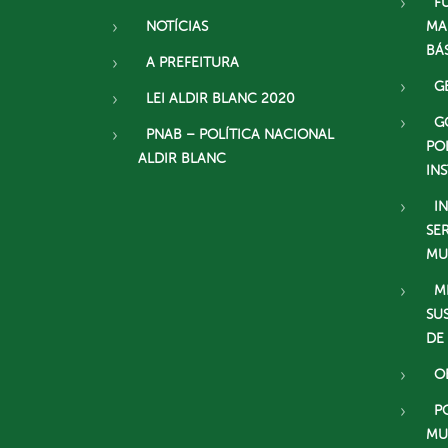
F
NOTÍCIAS
MA
BÁ
A PREFEITURA
G
LEI ALDIR BLANC 2020
G
PNAB – POLÍTICA NACIONAL
PO
ALDIR BLANC
IN
I
SE
MU
M
SU
DE
O
P
MU