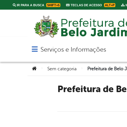
IR PARA A BUSCA
SHIFT+5
TECLAS DE ACESSO
ALT+P
M
Serviços e Informações
Abrir menu principal de navegação
Você está aqui:
>
>
Sem categoria
Prefeitura de Belo Jardim realiza casamento comunitário com