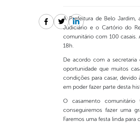
A Prefeitura de Belo Jardim,
Facebook
Twitter
Linkedin
Judiciário e o Cartório do Re
comunitário com 100 casais. 
18h.
De acordo com a secretaria 
oportunidade que muitos casa
condições para casar, devido 
em poder fazer parte desta hist
O casamento comunitário t
conseguiremos fazer uma gra
Faremos uma festa linda para 