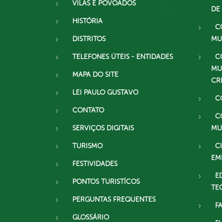
VILAS E POVOADOS
DE
HISTÓRIA
C
DISTRITOS
MU
TELEFONES ÚTEIS - ENTIDADES
C
MU
MAPA DO SITE
CR
LEI PAULO GUSTAVO
C
CONTATO
C
SERVIÇOS DIGITAIS
MU
TURISMO
C
EM
FESTIVIDADES
E
PONTOS TURISTÍCOS
TE
PERGUNTAS FREQUENTES
F
GLOSSÁRIO