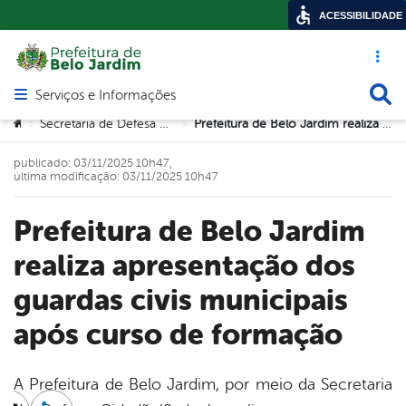
ACESSIBILIDADE
Acesso ráp
Busca
Serviços e Informações
Abrir menu principal de navegação
Você está aqui:
Secretaria de Defesa Cidadã (SEDEC)
Prefeitura de Belo Jardim realiza apresentação dos guardas civis municipais após curso de formação
>
>
publicado: 03/11/2025 10h47,
última modificação: 03/11/2025 10h47
Prefeitura de Belo Jardim
realiza apresentação dos
guardas civis municipais
após curso de formação
A Prefeitura de Belo Jardim, por meio da Secretaria