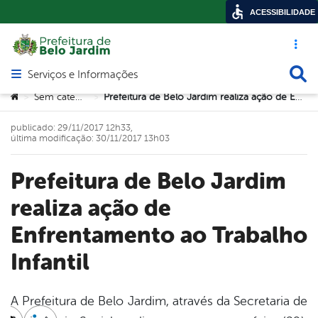
ACESSIBILIDADE
Acesso ráp
Busca
Serviços e Informações
Abrir menu principal de navegação
Você está aqui:
Sem categoria
Prefeitura de Belo Jardim realiza ação de Enfrentamento ao Trabalho Infantil
>
>
publicado: 29/11/2017 12h33,
última modificação: 30/11/2017 13h03
Prefeitura de Belo Jardim
realiza ação de
Enfrentamento ao Trabalho
Infantil
A Prefeitura de Belo Jardim, através da Secretaria de