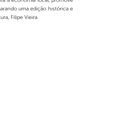
menta a economia local, promove
parando uma edição histórica e
a, Filipe Vieira.