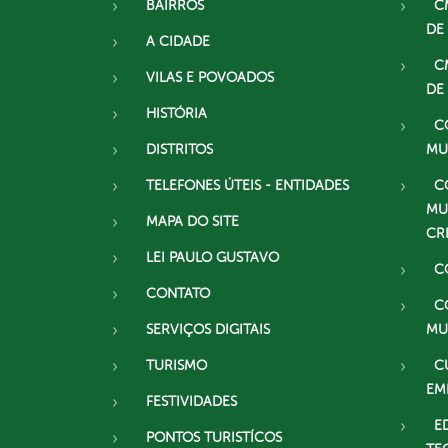
BAIRROS
C
DE
A CIDADE
C
VILAS E POVOADOS
DE
HISTÓRIA
C
DISTRITOS
MU
TELEFONES ÚTEIS - ENTIDADES
C
MU
MAPA DO SITE
CR
LEI PAULO GUSTAVO
C
CONTATO
C
SERVIÇOS DIGITAIS
MU
TURISMO
C
EM
FESTIVIDADES
E
PONTOS TURISTÍCOS