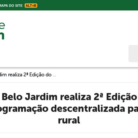
APA DO SITE
ALT+B
Bus
Prefeitura de Belo Jardim realiza 2ª Edição do Abril para Cultura com programação descentralizada para cidade e área rural
gramação descentralizada pa
rural