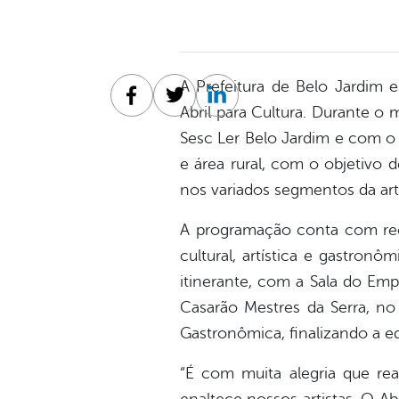
A Prefeitura de Belo Jardim 
Facebook
Twitter
Linkedin
Abril para Cultura. Durante o
Sesc Ler Belo Jardim e com o 
e área rural, com o objetivo d
nos variados segmentos da arte
A programação conta com recit
cultural, artística e gastronô
itinerante, com a Sala do E
Casarão Mestres da Serra, no 
Gastronômica, finalizando a e
“É com muita alegria que rea