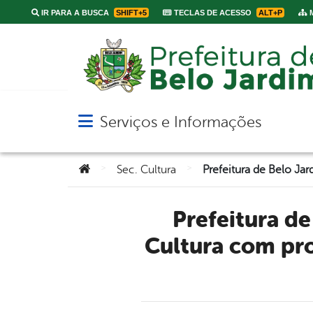
IR PARA A BUSCA
SHIFT+5
TECLAS DE ACESSO
ALT+P
M
Serviços e Informações
Abrir menu principal de navegação
Você está aqui:
>
>
Sec. Cultura
Prefeitura de Belo Jardim realiza 2ª Edição do Abril para
Cultura com pro