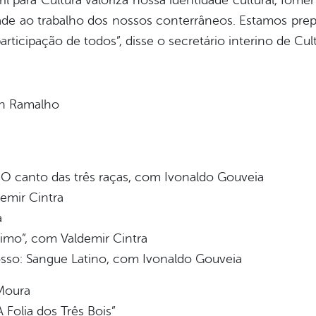
ril para Cultura valoriza nossa identidade cultural, fo
lidade ao trabalho dos nossos conterrâneos. Estamos pre
cipação de todos”, disse o secretário interino de Cultur
on Ramalho
 O canto das três raças, com Ivonaldo Gouveia
emir Cintra
a
imo”, com Valdemir Cintra
sso: Sangue Latino, com Ivonaldo Gouveia
Moura
 Folia dos Três Bois”