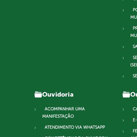
P
MU
P
MU
S
S
(SE
S
Ouvidoria
Ou
ACOMPANHAR UMA
C
MANIFESTAÇÃO
E-
ATENDIMENTO VIA WHATSAPP
F