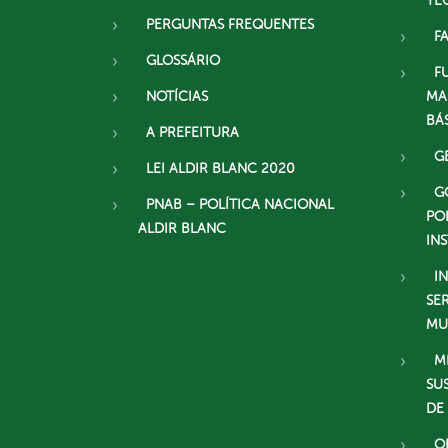
TE
PERGUNTAS FREQUENTES
F
GLOSSÁRIO
F
NOTÍCIAS
MA
BÁ
A PREFEITURA
G
LEI ALDIR BLANC 2020
G
PNAB – POLÍTICA NACIONAL
PO
ALDIR BLANC
IN
I
SE
MU
M
SU
DE
O