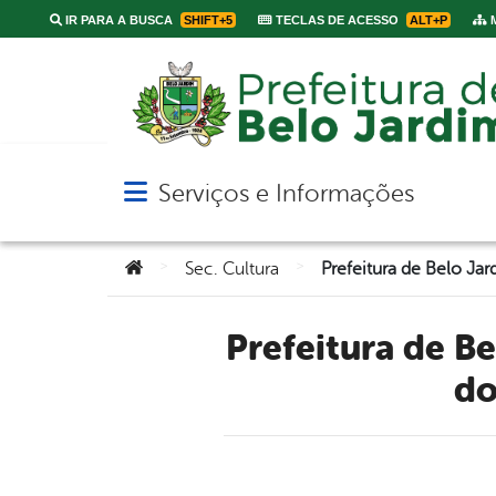
IR PARA A BUSCA
SHIFT+5
TECLAS DE ACESSO
ALT+P
M
Serviços e Informações
Abrir menu principal de navegação
Você está aqui:
>
>
Sec. Cultura
Prefeitura de Belo Jardim publica edital convocando artesãos
do