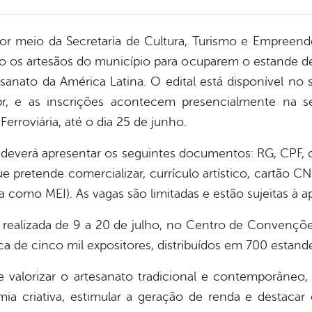
por meio da Secretaria de Cultura, Turismo e Empreend
o os artesãos do município para ocuparem o estande de
esanato da América Latina. O edital está disponível no 
.br, e as inscrições acontecem presencialmente na s
erroviária, até o dia 25 de junho.
 deverá apresentar os seguintes documentos: RG, CPF, c
e pretende comercializar, currículo artístico, cartão 
a como MEI). As vagas são limitadas e estão sujeitas à a
á realizada de 9 a 20 de julho, no Centro de Convençõ
a de cinco mil expositores, distribuídos em 700 estand
 valorizar o artesanato tradicional e contemporâneo,
omia criativa, estimular a geração de renda e destacar