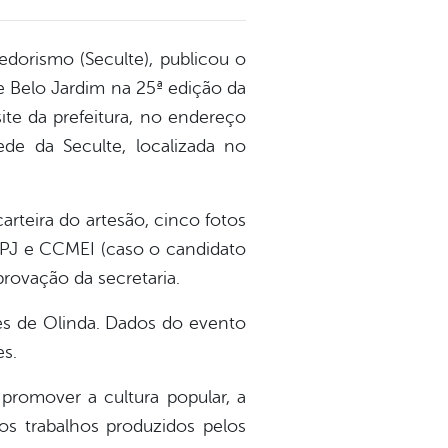
edorismo (Seculte), publicou o
 Belo Jardim na 25ª edição da
site da prefeitura, no endereço
ede da Seculte, localizada no
arteira do artesão, cinco fotos
CNPJ e CCMEI (caso o candidato
provação da secretaria.
es de Olinda. Dados do evento
es.
 promover a cultura popular, a
 os trabalhos produzidos pelos