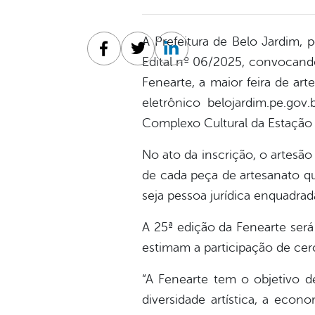
A Prefeitura de Belo Jardim, 
Facebook
Twitter
Linkedin
Edital nº 06/2025, convocand
Fenearte, a maior feira de art
eletrônico belojardim.pe.gov
Complexo Cultural da Estação F
No ato da inscrição, o artesão
de cada peça de artesanato qu
seja pessoa jurídica enquadrad
A 25ª edição da Fenearte ser
estimam a participação de cerc
“A Fenearte tem o objetivo de
diversidade artística, a econ