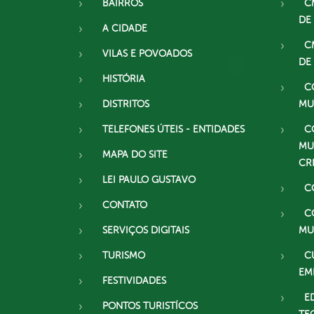
BAIRROS
C
DE
A CIDADE
C
VILAS E POVOADOS
DE
HISTÓRIA
C
DISTRITOS
MU
TELEFONES ÚTEIS - ENTIDADES
C
MU
MAPA DO SITE
CR
LEI PAULO GUSTAVO
C
CONTATO
C
SERVIÇOS DIGITAIS
MU
TURISMO
C
EM
FESTIVIDADES
E
PONTOS TURISTÍCOS