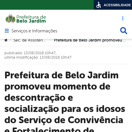
ACESSIBILIDADE
Acesso ráp
Busca
Serviços e Informações
Abrir menu principal de navegação
Você está aqui:
Sec. de Assistência Social
Prefeitura de Belo Jardim promoveu momento de descontração e socialização para os idosos do Serviço de Convivência e Fortalecimento de Vínculos
>
>
publicado: 13/08/2018 10h47,
última modificação: 13/08/2018 10h47
Prefeitura de Belo Jardim
promoveu momento de
descontração e
socialização para os idosos
do Serviço de Convivência
e Fortalecimento de