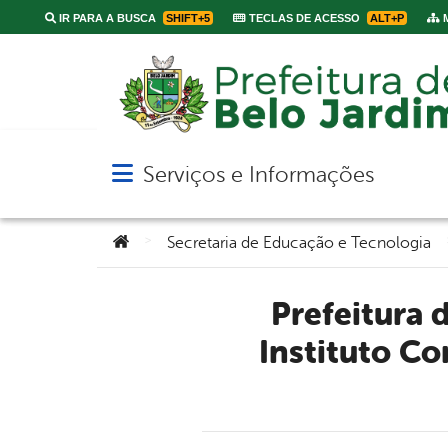
IR PARA A BUSCA
SHIFT+5
TECLAS DE ACESSO
ALT+P
M
Serviços e Informações
Abrir menu principal de navegação
Você está aqui:
>
Secretaria de Educação e Tecnologia
Prefeitura de Belo Jardim promove, em parceria com
Instituto Co