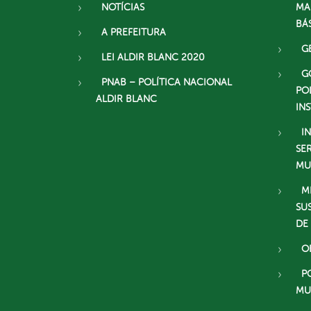
NOTÍCIAS
MA
BÁ
A PREFEITURA
G
LEI ALDIR BLANC 2020
G
PNAB – POLÍTICA NACIONAL
PO
ALDIR BLANC
IN
I
SE
MU
M
SU
DE
O
P
MU