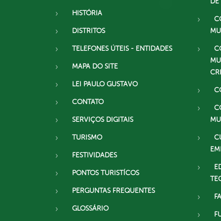
DE
HISTÓRIA
C
DISTRITOS
MU
TELEFONES ÚTEIS - ENTIDADES
C
MU
MAPA DO SITE
CR
LEI PAULO GUSTAVO
C
CONTATO
C
SERVIÇOS DIGITAIS
MU
TURISMO
C
EM
FESTIVIDADES
E
PONTOS TURISTÍCOS
TE
PERGUNTAS FREQUENTES
F
GLOSSÁRIO
F