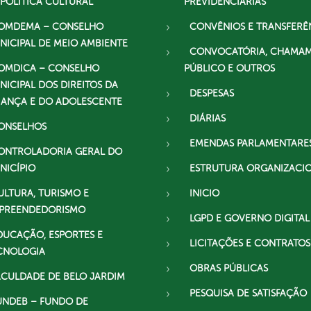
 POLÍTICA CULTURAL
PREVIDENCIÁRIAS
OMDEMA – CONSELHO
CONVÊNIOS E TRANSFERÊ
NICIPAL DE MEIO AMBIENTE
CONVOCATÓRIA, CHAMA
OMDICA – CONSELHO
PÚBLICO E OUTROS
NICIPAL DOS DIREITOS DA
DESPESAS
IANÇA E DO ADOLESCENTE
DIÁRIAS
ONSELHOS
EMENDAS PARLAMENTARE
ONTROLADORIA GERAL DO
NICÍPIO
ESTRUTURA ORGANIZACI
ULTURA, TURISMO E
INICIO
PREENDEDORISMO
LGPD E GOVERNO DIGITAL
DUCAÇÃO, ESPORTES E
LICITAÇÕES E CONTRATOS
CNOLOGIA
OBRAS PÚBLICAS
ACULDADE DE BELO JARDIM
PESQUISA DE SATISFAÇÃO
UNDEB – FUNDO DE