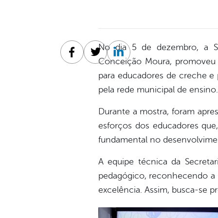
No dia 5 de dezembro, a Se
Facebook
Twitter
Linkedin
Conceição Moura, promoveu a 
para educadores de creche e 
pela rede municipal de ensino.
Durante a mostra, foram apres
esforços dos educadores que,
fundamental no desenvolvim
A equipe técnica da Secreta
pedagógico, reconhecendo a 
excelência. Assim, busca-se 