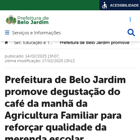
ACESSIBILIDADE
Acesso ráp
Busca
Serviços e Informações
Abrir menu principal de navegação
Você está aqui:
Sec. Educação e Tecnologia
Prefeitura de Belo Jardim promove degustação do café da manhã da Agricultura Familiar para reforçar qualidade da merenda escolar
>
>
publicado: 14/02/2025 13h07,
última modificação: 17/02/2025 13h13
Prefeitura de Belo Jardim
promove degustação do
café da manhã da
Agricultura Familiar para
reforçar qualidade da
merenda escolar