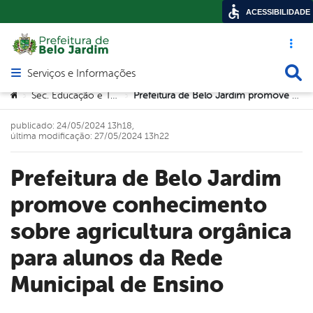
ACESSIBILIDADE
Acesso ráp
Busca
Serviços e Informações
Abrir menu principal de navegação
Você está aqui:
Sec. Educação e Tecnologia
Prefeitura de Belo Jardim promove conhecimento sobre agricultura orgânica para alunos da Rede Municipal de Ensino
>
>
publicado: 24/05/2024 13h18,
última modificação: 27/05/2024 13h22
Prefeitura de Belo Jardim
promove conhecimento
sobre agricultura orgânica
para alunos da Rede
Municipal de Ensino