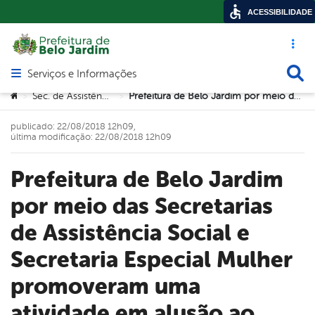
ACESSIBILIDADE
Acesso ráp
Busca
Serviços e Informações
Abrir menu principal de navegação
Você está aqui:
Sec. de Assistência Social
Prefeitura de Belo Jardim por meio das Secretarias de Assistência Social e Secretaria Especial Mulher promoveram uma atividade em alusão ao agosto lilás no CRAS Cohab I
>
>
publicado: 22/08/2018 12h09,
última modificação: 22/08/2018 12h09
Prefeitura de Belo Jardim
por meio das Secretarias
de Assistência Social e
Secretaria Especial Mulher
promoveram uma
atividade em alusão ao