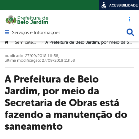
ACESSIBILIDADE
Acesso ráp
Busca
Serviços e Informações
Abrir menu principal de navegação
Você está aqui:
Sem categoria
A Prefeitura de Belo Jardim, por meio da Secretaria de Obras está fazendo a manutenção do saneamento
>
>
publicado: 27/09/2018 11h58,
última modificação: 27/09/2018 11h58
A Prefeitura de Belo
Jardim, por meio da
Secretaria de Obras está
fazendo a manutenção do
saneamento