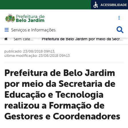
ACESSIBILIDADE
Acesso ráp
Busca
Serviços e Informações
Abrir menu principal de navegação
Você está aqui:
Sem categoria
Prefeitura de Belo Jardim por meio da Secretaria de Educação e Tecnologia realizou a Formação de Gestores e Coordenadores
>
>
publicado: 23/08/2018 09h13,
última modificação: 23/08/2018 09h13
Prefeitura de Belo Jardim
por meio da Secretaria de
Educação e Tecnologia
realizou a Formação de
Gestores e Coordenadores