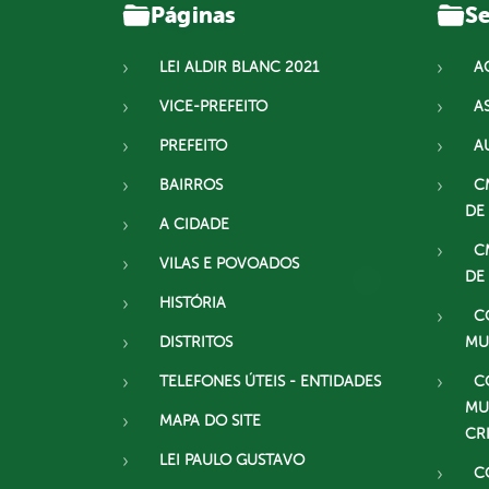
Páginas
Se
LEI ALDIR BLANC 2021
A
VICE-PREFEITO
A
PREFEITO
A
BAIRROS
C
DE
A CIDADE
C
VILAS E POVOADOS
DE
HISTÓRIA
C
DISTRITOS
MU
TELEFONES ÚTEIS - ENTIDADES
C
MU
MAPA DO SITE
CR
LEI PAULO GUSTAVO
C