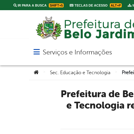
IR PARA A BUSCA
SHIFT+5
TECLAS DE ACESSO
ALT+P
M
Serviços e Informações
Abrir menu principal de navegação
Você está aqui:
>
>
Sec. Educação e Tecnologia
Prefeitura de Belo Jardim por meio da Secretaria de Educação
e Tecnologia r