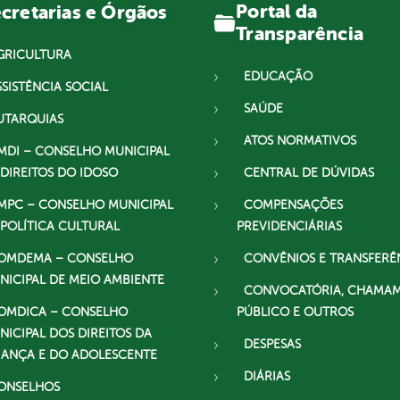
Portal da
cretarias e Órgãos
Transparência
GRICULTURA
EDUCAÇÃO
SSISTÊNCIA SOCIAL
SAÚDE
UTARQUIAS
ATOS NORMATIVOS
MDI – CONSELHO MUNICIPAL
 DIREITOS DO IDOSO
CENTRAL DE DÚVIDAS
MPC – CONSELHO MUNICIPAL
COMPENSAÇÕES
 POLÍTICA CULTURAL
PREVIDENCIÁRIAS
OMDEMA – CONSELHO
CONVÊNIOS E TRANSFERÊ
NICIPAL DE MEIO AMBIENTE
CONVOCATÓRIA, CHAMA
OMDICA – CONSELHO
PÚBLICO E OUTROS
NICIPAL DOS DIREITOS DA
DESPESAS
IANÇA E DO ADOLESCENTE
DIÁRIAS
ONSELHOS