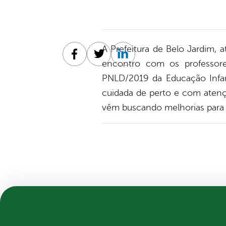
A Prefeitura de Belo Jardim, a
Facebook
Twitter
Linkedin
encontro com os professore
PNLD/2019 da Educação Infant
cuidada de perto e com atençã
vêm buscando melhorias para 