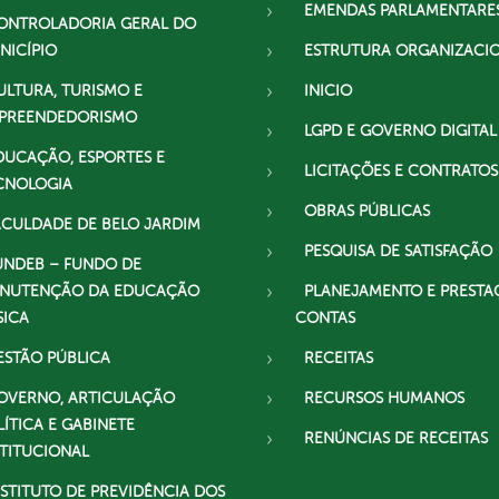
EMENDAS PARLAMENTARE
ONTROLADORIA GERAL DO
NICÍPIO
ESTRUTURA ORGANIZACI
ULTURA, TURISMO E
INICIO
PREENDEDORISMO
LGPD E GOVERNO DIGITAL
DUCAÇÃO, ESPORTES E
LICITAÇÕES E CONTRATOS
CNOLOGIA
OBRAS PÚBLICAS
ACULDADE DE BELO JARDIM
PESQUISA DE SATISFAÇÃO
UNDEB – FUNDO DE
NUTENÇÃO DA EDUCAÇÃO
PLANEJAMENTO E PRESTA
SICA
CONTAS
ESTÃO PÚBLICA
RECEITAS
OVERNO, ARTICULAÇÃO
RECURSOS HUMANOS
LÍTICA E GABINETE
RENÚNCIAS DE RECEITAS
STITUCIONAL
NSTITUTO DE PREVIDÊNCIA DOS