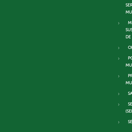
SE
MU
M
SU
DE
O
P
MU
P
MU
S
S
(SE
S