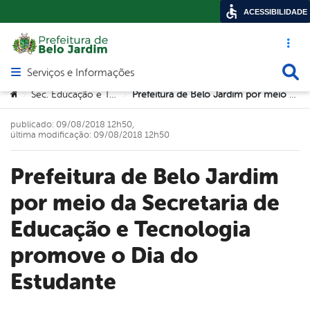
ACESSIBILIDADE
Acesso ráp
Busca
Serviços e Informações
Abrir menu principal de navegação
Você está aqui:
Sec. Educação e Tecnologia
Prefeitura de Belo Jardim por meio da Secretaria de Educação e Tecnologia promove o Dia do Estudante
>
>
publicado: 09/08/2018 12h50,
última modificação: 09/08/2018 12h50
Prefeitura de Belo Jardim
por meio da Secretaria de
Educação e Tecnologia
promove o Dia do
Estudante