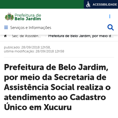
ACESSIBILIDADE
Acesso ráp
Busca
Serviços e Informações
Abrir menu principal de navegação
Você está aqui:
Sec. de Assistência Social
Prefeitura de Belo Jardim, por meio da Secretaria de Assistência Social realiza o atendimento ao Cadastro Único em Xucuru
>
>
publicado: 28/09/2018 12h58,
última modificação: 28/09/2018 12h58
Prefeitura de Belo Jardim,
por meio da Secretaria de
Assistência Social realiza o
atendimento ao Cadastro
Único em Xucuru