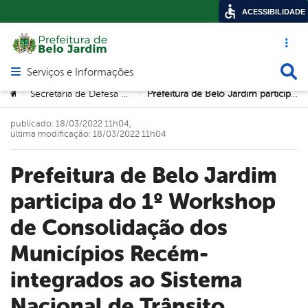
ACESSIBILIDADE
Acesso ráp
Busca
Serviços e Informações
Abrir menu principal de navegação
Você está aqui:
Secretaria de Defesa Cidadã (SEDEC)
Prefeitura de Belo Jardim participa do 1º Workshop de Consolidação dos Municípios Recém-integrados ao Sistema Nacional de Trânsito
>
>
publicado: 18/03/2022 11h04,
última modificação: 18/03/2022 11h04
Prefeitura de Belo Jardim
participa do 1º Workshop
de Consolidação dos
Municípios Recém-
integrados ao Sistema
Nacional de Trânsito