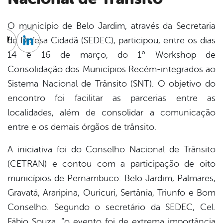
O município de Belo Jardim, através da Secretaria
de Defesa Cidadã (SEDEC), participou, entre os dias
cebook
Twitter
Linkedin
14 e 16 de março, do 1º Workshop de
Consolidação dos Municípios Recém-integrados ao
Sistema Nacional de Trânsito (SNT). O objetivo do
encontro foi facilitar as parcerias entre as
localidades, além de consolidar a comunicação
entre e os demais órgãos de trânsito.
A iniciativa foi do Conselho Nacional de Trânsito
(CETRAN) e contou com a participação de oito
municípios de Pernambuco: Belo Jardim, Palmares,
Gravatá, Araripina, Ouricuri, Sertânia, Triunfo e Bom
Conselho. Segundo o secretário da SEDEC, Cel.
Fábio Souza, “o evento foi de extrema importância