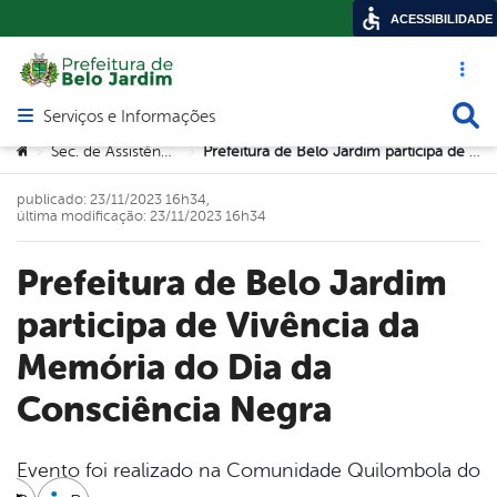
ACESSIBILIDADE
Acesso ráp
Busca
Serviços e Informações
Abrir menu principal de navegação
Você está aqui:
Sec. de Assistência Social
Prefeitura de Belo Jardim participa de Vivência da Memória do Dia da Consciência Negra
>
>
publicado: 23/11/2023 16h34,
última modificação: 23/11/2023 16h34
Prefeitura de Belo Jardim
participa de Vivência da
Memória do Dia da
Consciência Negra
Evento foi realizado na Comunidade Quilombola do