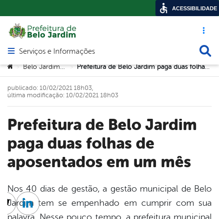
ACESSIBILIDADE
Acesso ráp
Busca
Serviços e Informações
Abrir menu principal de navegação
Você está aqui:
Belo Jardim Prev
Prefeitura de Belo Jardim paga duas folhas de aposentados em um mês
>
>
publicado: 10/02/2021 18h03,
última modificação: 10/02/2021 18h03
Prefeitura de Belo Jardim
paga duas folhas de
aposentados em um mês
Nos 40 dias de gestão, a gestão municipal de Belo
Jardim tem se empenhado em cumprir com sua
cebook
Twitter
Linkedin
palavra. Nesse pouco tempo, a prefeitura municipal