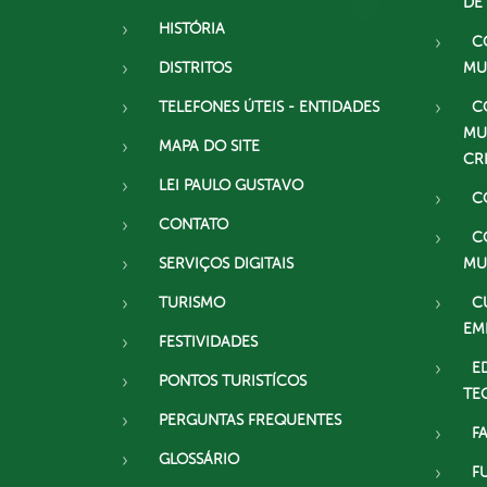
DE
HISTÓRIA
C
DISTRITOS
MU
TELEFONES ÚTEIS - ENTIDADES
C
MU
MAPA DO SITE
CR
LEI PAULO GUSTAVO
C
CONTATO
C
SERVIÇOS DIGITAIS
MU
TURISMO
C
EM
FESTIVIDADES
E
PONTOS TURISTÍCOS
TE
PERGUNTAS FREQUENTES
F
GLOSSÁRIO
F