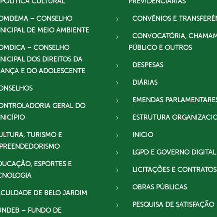
 POLÍTICA CULTURAL
PREVIDENCIÁRIAS
OMDEMA – CONSELHO
CONVÊNIOS E TRANSFERÊ
NICIPAL DE MEIO AMBIENTE
CONVOCATÓRIA, CHAMA
OMDICA – CONSELHO
PÚBLICO E OUTROS
NICIPAL DOS DIREITOS DA
DESPESAS
IANÇA E DO ADOLESCENTE
DIÁRIAS
ONSELHOS
EMENDAS PARLAMENTARE
ONTROLADORIA GERAL DO
NICÍPIO
ESTRUTURA ORGANIZACI
ULTURA, TURISMO E
INICIO
PREENDEDORISMO
LGPD E GOVERNO DIGITAL
DUCAÇÃO, ESPORTES E
LICITAÇÕES E CONTRATOS
CNOLOGIA
OBRAS PÚBLICAS
ACULDADE DE BELO JARDIM
PESQUISA DE SATISFAÇÃO
UNDEB – FUNDO DE