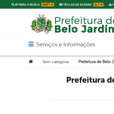
IR PARA A BUSCA
SHIFT+5
TECLAS DE ACESSO
ALT+P
M
Serviços e Informações
Abrir menu principal de navegação
Você está aqui:
>
>
Sem categoria
Prefeitura de Belo Jardim oferece curso de Libras para