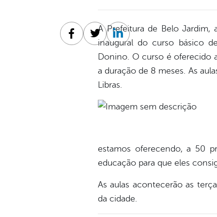
A Prefeitura de Belo Jardim, 
Facebook
Twitter
Linkedin
inaugural do curso básico de 
Donino. O curso é oferecido a
a duração de 8 meses. As aulas
Libras.
estamos oferecendo, a 50 pro
educação para que eles consig
As aulas acontecerão as terça
da cidade.