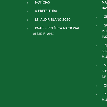
NOTÍCIAS
MA
BÁ
A PREFEITURA
G
LEI ALDIR BLANC 2020
G
PNAB – POLÍTICA NACIONAL
PO
ALDIR BLANC
IN
I
SE
MU
M
SU
DE
O
P
MU