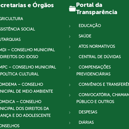
Portal da
cretarias e Órgãos
Transparência
GRICULTURA
EDUCAÇÃO
SSISTÊNCIA SOCIAL
SAÚDE
UTARQUIAS
ATOS NORMATIVOS
MDI – CONSELHO MUNICIPAL
 DIREITOS DO IDOSO
CENTRAL DE DÚVIDAS
MPC – CONSELHO MUNICIPAL
COMPENSAÇÕES
 POLÍTICA CULTURAL
PREVIDENCIÁRIAS
OMDEMA – CONSELHO
CONVÊNIOS E TRANSFERÊ
NICIPAL DE MEIO AMBIENTE
CONVOCATÓRIA, CHAMA
OMDICA – CONSELHO
PÚBLICO E OUTROS
NICIPAL DOS DIREITOS DA
DESPESAS
IANÇA E DO ADOLESCENTE
DIÁRIAS
ONSELHOS