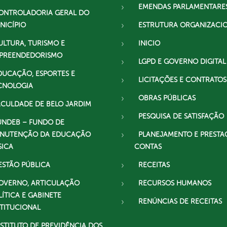
EMENDAS PARLAMENTARE
ONTROLADORIA GERAL DO
NICÍPIO
ESTRUTURA ORGANIZACI
ULTURA, TURISMO E
INICIO
PREENDEDORISMO
LGPD E GOVERNO DIGITAL
DUCAÇÃO, ESPORTES E
LICITAÇÕES E CONTRATOS
CNOLOGIA
OBRAS PÚBLICAS
ACULDADE DE BELO JARDIM
PESQUISA DE SATISFAÇÃO
UNDEB – FUNDO DE
NUTENÇÃO DA EDUCAÇÃO
PLANEJAMENTO E PRESTA
SICA
CONTAS
ESTÃO PÚBLICA
RECEITAS
OVERNO, ARTICULAÇÃO
RECURSOS HUMANOS
LÍTICA E GABINETE
RENÚNCIAS DE RECEITAS
STITUCIONAL
NSTITUTO DE PREVIDÊNCIA DOS