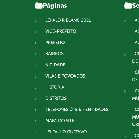
Páginas
Se
LEI ALDIR BLANC 2021
A
VICE-PREFEITO
A
PREFEITO
A
BAIRROS
C
DE
A CIDADE
C
VILAS E POVOADOS
DE
HISTÓRIA
C
DISTRITOS
MU
TELEFONES ÚTEIS - ENTIDADES
C
MU
MAPA DO SITE
CR
LEI PAULO GUSTAVO
C