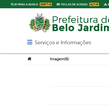
IR PARA A BUSCA
SHIFT+5
TECLAS DE ACESSO
ALT+P
M
Serviços e Informações
Abrir menu principal de navegação
Você está aqui:
>
>
Imagem(6)