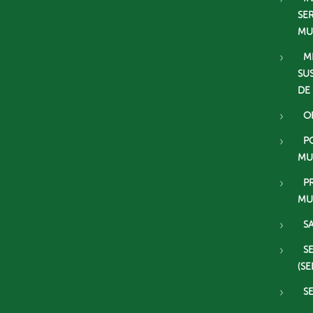
SE
MU
M
SU
DE
O
P
MU
P
MU
S
S
(SE
S