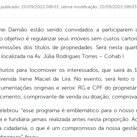
publicado: 20/09/2022 08h33,
última modificação: 20/09/2022 08h33
rei Damião estão sendo convidados a participarem
o objetivo é regularizar seus imóveis sem custos cartoria
issões dos títulos de propriedades. Será nesta quarta
 localizada na Av. Júlia Rodrigues Torres – Cohab I.
atuitos para locomover os interessados, que sairá às 
enida Irene Maciel de Lira. No evento, será feito o c
ocumentações originais e xerox: RG e CPF do proprietá
cimento; comprovante de venda ou doação; comprovant
 celebrou: “esse programa é emblemático para o nosso 
 e fundiária jamais realizada antes nesta proporção. 
cidadania, o que é um compromisso da nossa gestão, 