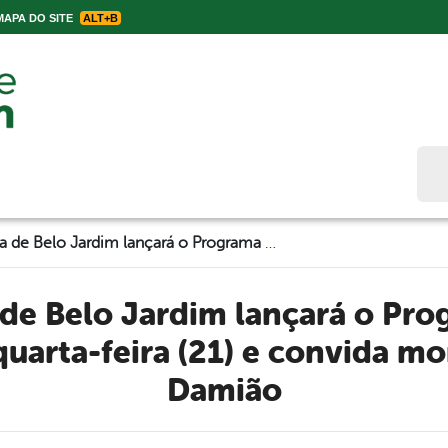
APA DO SITE
ALT+B
Bus
Prefeitura de Belo Jardim lançará o Programa Casa Legalizada na quarta-feira (21) e convida moradores do Frei Damião
quarta-feira (21) e convida mo
Damião