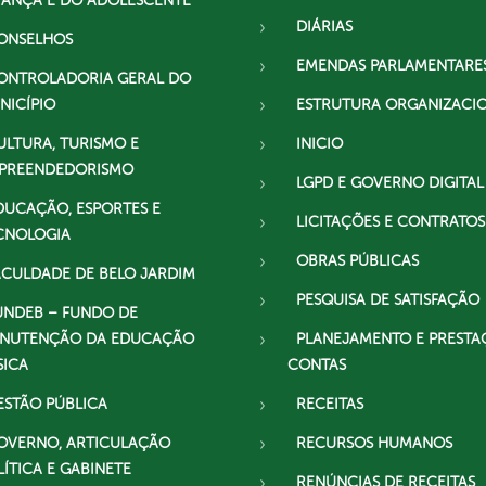
IANÇA E DO ADOLESCENTE
DIÁRIAS
ONSELHOS
EMENDAS PARLAMENTARE
ONTROLADORIA GERAL DO
NICÍPIO
ESTRUTURA ORGANIZACI
ULTURA, TURISMO E
INICIO
PREENDEDORISMO
LGPD E GOVERNO DIGITAL
DUCAÇÃO, ESPORTES E
LICITAÇÕES E CONTRATOS
CNOLOGIA
OBRAS PÚBLICAS
ACULDADE DE BELO JARDIM
PESQUISA DE SATISFAÇÃO
UNDEB – FUNDO DE
NUTENÇÃO DA EDUCAÇÃO
PLANEJAMENTO E PRESTA
SICA
CONTAS
ESTÃO PÚBLICA
RECEITAS
OVERNO, ARTICULAÇÃO
RECURSOS HUMANOS
LÍTICA E GABINETE
RENÚNCIAS DE RECEITAS