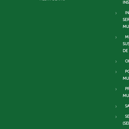
IN
I
SE
MU
M
SU
DE
O
P
MU
P
MU
S
S
(SE