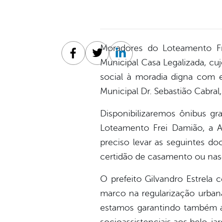
Moradores do Loteamento F
Facebook
Twitter
Linkedin
Municipal Casa Legalizada, cuj
social à moradia digna com em
Municipal Dr. Sebastião Cabral,
Disponibilizaremos ônibus gr
Loteamento Frei Damião, a Av
preciso levar as seguintes d
certidão de casamento ou nas
O prefeito Gilvandro Estrela
marco na regularização urbana
estamos garantindo também a 