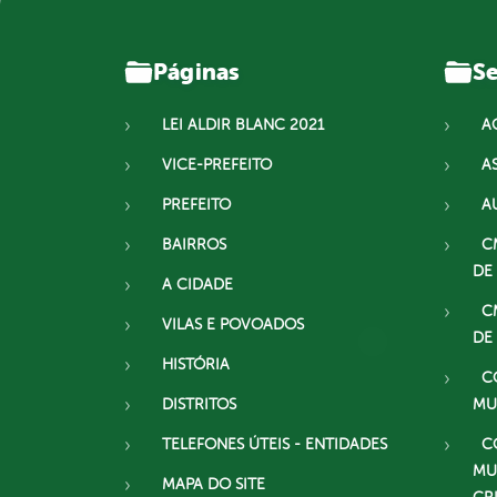
Páginas
Se
LEI ALDIR BLANC 2021
A
VICE-PREFEITO
A
PREFEITO
A
BAIRROS
C
DE
A CIDADE
C
VILAS E POVOADOS
DE
HISTÓRIA
C
DISTRITOS
MU
TELEFONES ÚTEIS - ENTIDADES
C
MU
MAPA DO SITE