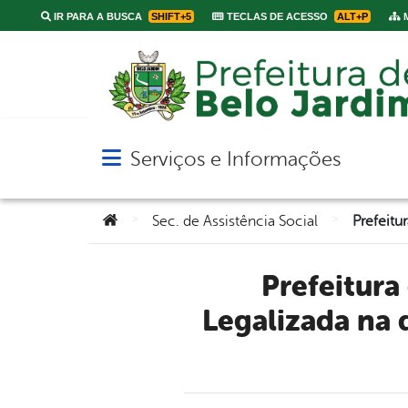
IR PARA A BUSCA
SHIFT+5
TECLAS DE ACESSO
ALT+P
M
Serviços e Informações
Abrir menu principal de navegação
Você está aqui:
>
>
Sec. de Assistência Social
Prefeitura de Belo Jardim lançará o Programa Casa
Legalizada na 