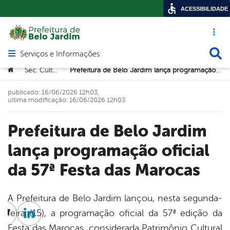
ACESSIBILIDADE
Acesso ráp
Busca
Serviços e Informações
Abrir menu principal de navegação
Você está aqui:
Sec. Cultura
Prefeitura de Belo Jardim lança programação oficial da 57ª Festa das Marocas
>
>
publicado: 16/06/2026 12h03,
última modificação: 16/06/2026 12h03
Prefeitura de Belo Jardim
lança programação oficial
da 57ª Festa das Marocas
A Prefeitura de Belo Jardim lançou, nesta segunda-
feira (15), a programação oficial da 57ª edição da
cebook
Twitter
Linkedin
Festa das Marocas, considerada Patrimônio Cultural