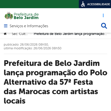
ACESSIBILIDADE
Acesso ráp
Busca
Serviços e Informações
Abrir menu principal de navegação
Você está aqui:
Sec. Cultura
Prefeitura de Belo Jardim lança programação do Polo Alternativo da 57ª Festa das Marocas com artistas locais
>
>
publicado: 26/06/2026 08h50,
última modificação: 26/06/2026 08h50
Prefeitura de Belo Jardim
lança programação do Polo
Alternativo da 57ª Festa
das Marocas com artistas
locais