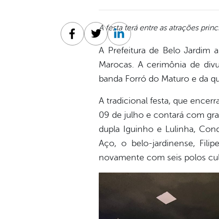
A festa terá entre as atrações prin
Facebook
Twitter
Linkedin
A Prefeitura de Belo Jardim a
Marocas. A cerimônia de di
banda Forró do Maturo e da q
A tradicional festa, que encer
09 de julho e contará com gra
dupla Iguinho e Lulinha, Con
Aço, o belo-jardinense, Fili
novamente com seis polos cult