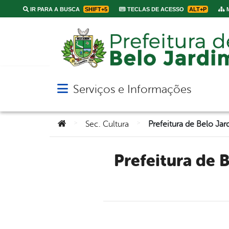
IR PARA A BUSCA
SHIFT+5
TECLAS DE ACESSO
ALT+P
M
Serviços e Informações
Abrir menu principal de navegação
Você está aqui:
>
>
Sec. Cultura
Prefeitura de Belo Jardim lança programação da 55ª edição