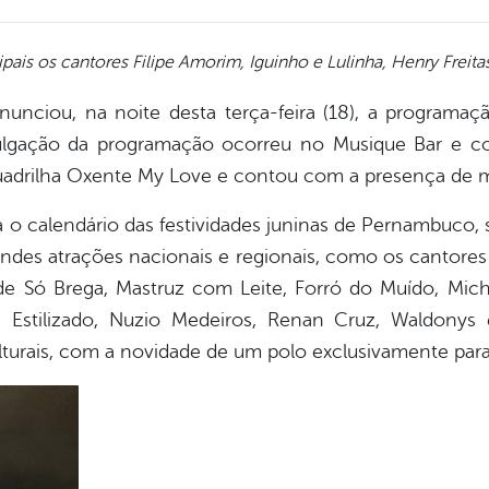
cipais os cantores Filipe Amorim, Iguinho e Lulinha, Henry Freit
nunciou, na noite desta terça-feira (18), a programa
vulgação da programação ocorreu no Musique Bar e c
uadrilha Oxente My Love e contou com a presença de m
ra o calendário das festividades juninas de Pernambuco, s
ndes atrações nacionais e regionais, como os cantores F
de Só Brega, Mastruz com Leite, Forró do Muído, Mic
pe Estilizado, Nuzio Medeiros, Renan Cruz, Waldonys 
urais, com a novidade de um polo exclusivamente para 