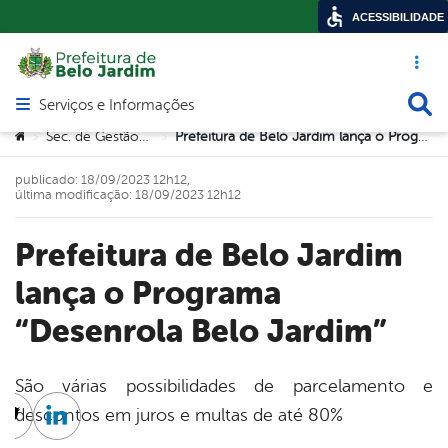
ACESSIBILIDADE
Acesso ráp
Busca
Serviços e Informações
Abrir menu principal de navegação
Você está aqui:
Sec. de Gestão Pública
Prefeitura de Belo Jardim lança o Programa “Desenrola Belo Jardim”
>
>
publicado: 18/09/2023 12h12,
última modificação: 18/09/2023 12h12
Prefeitura de Belo Jardim
lança o Programa
“Desenrola Belo Jardim”
São várias possibilidades de parcelamento e
descontos em juros e multas de até 80%
cebook
Twitter
Linkedin