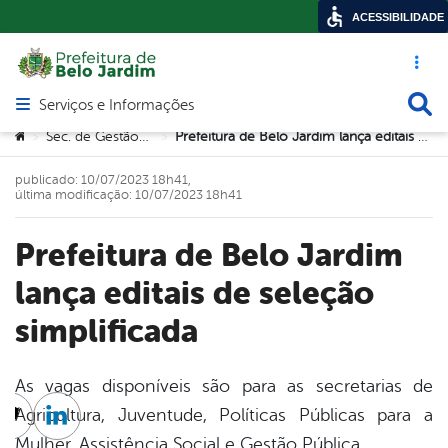
ACESSIBILIDADE
Acesso ráp
Busca
Serviços e Informações
Abrir menu principal de navegação
Você está aqui:
Sec. de Gestão Pública
Prefeitura de Belo Jardim lança editais de seleção simplificada
>
>
publicado: 10/07/2023 18h41,
última modificação: 10/07/2023 18h41
Prefeitura de Belo Jardim
lança editais de seleção
simplificada
As vagas disponíveis são para as secretarias de
Agricultura, Juventude, Políticas Públicas para a
cebook
Twitter
Linkedin
Mulher, Assistência Social e Gestão Pública