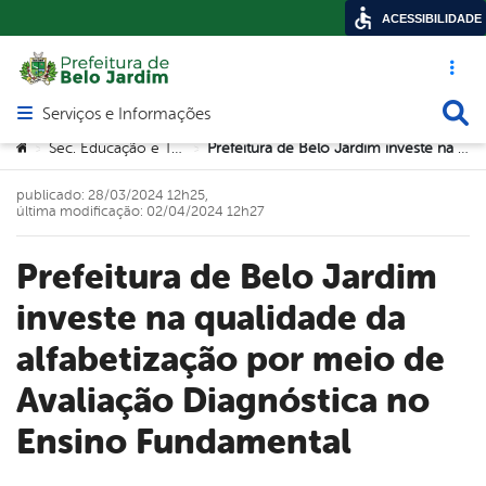
ACESSIBILIDADE
Acesso ráp
Busca
Serviços e Informações
Abrir menu principal de navegação
Você está aqui:
Sec. Educação e Tecnologia
Prefeitura de Belo Jardim investe na qualidade da alfabetização por meio de Avaliação Diagnóstica no Ensino Fundamental
>
>
publicado: 28/03/2024 12h25,
última modificação: 02/04/2024 12h27
Prefeitura de Belo Jardim
investe na qualidade da
alfabetização por meio de
Avaliação Diagnóstica no
Ensino Fundamental