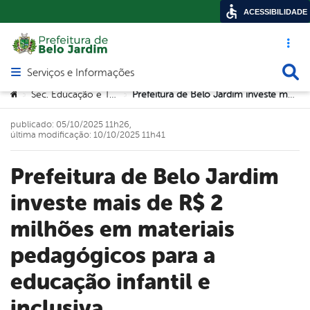
ACESSIBILIDADE
Acesso ráp
Busca
Serviços e Informações
Abrir menu principal de navegação
Você está aqui:
Sec. Educação e Tecnologia
Prefeitura de Belo Jardim investe mais de R$ 2 milhões em materiais pedagógicos para a educação infantil e inclusiva
>
>
publicado: 05/10/2025 11h26,
última modificação: 10/10/2025 11h41
Prefeitura de Belo Jardim
investe mais de R$ 2
milhões em materiais
pedagógicos para a
educação infantil e
inclusiva