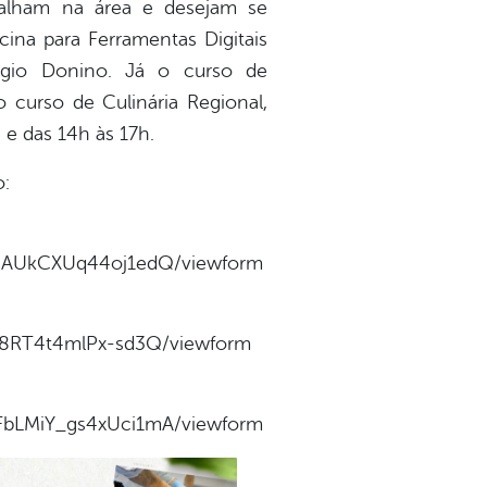
balham na área e desejam se
cina para Ferramentas Digitais
égio Donino. Já o curso de
 curso de Culinária Regional,
e das 14h às 17h.
o:
WeAUkCXUq44oj1edQ/viewform
-8RT4t4mlPx-sd3Q/viewform
FbLMiY_gs4xUci1mA/viewform