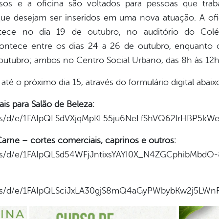
rsos e a oficina são voltados para pessoas que tra
que desejam ser inseridos em uma nova atuação. A ofi
ntece no dia 19 de outubro, no auditório do Col
ntece entre os dias 24 a 26 de outubro, enquanto o
outubro; ambos no Centro Social Urbano, das 8h às 12h 
até o próximo dia 15, através do formulário digital abaix
ais para Salão de Beleza:
rms/d/e/1FAIpQLSdVXjqMpKL55ju6NeLfShVQ62lrHBP5k
rne – cortes comerciais, caprinos e outros:
rms/d/e/1FAIpQLSd54WFjJntixsYAYI0X_N4ZGCphibMbdO
rms/d/e/1FAIpQLSciJxLA30gjS8mQ4aGyPWbybKw2j5LWn