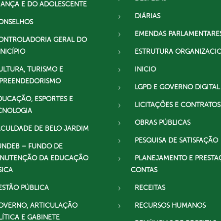
IANÇA E DO ADOLESCENTE
DIÁRIAS
ONSELHOS
EMENDAS PARLAMENTARE
ONTROLADORIA GERAL DO
NICÍPIO
ESTRUTURA ORGANIZACI
ULTURA, TURISMO E
INICIO
PREENDEDORISMO
LGPD E GOVERNO DIGITAL
DUCAÇÃO, ESPORTES E
LICITAÇÕES E CONTRATOS
CNOLOGIA
OBRAS PÚBLICAS
ACULDADE DE BELO JARDIM
PESQUISA DE SATISFAÇÃO
UNDEB – FUNDO DE
NUTENÇÃO DA EDUCAÇÃO
PLANEJAMENTO E PRESTA
SICA
CONTAS
ESTÃO PÚBLICA
RECEITAS
OVERNO, ARTICULAÇÃO
RECURSOS HUMANOS
LÍTICA E GABINETE