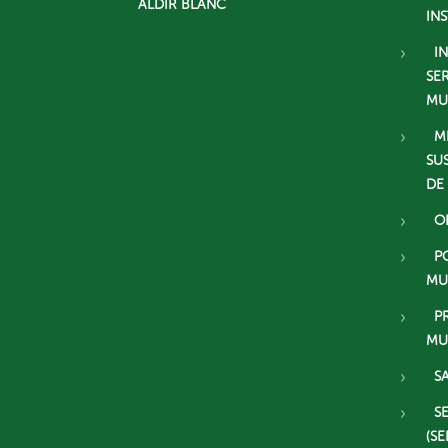
ALDIR BLANC
IN
I
SE
MU
M
SU
DE
O
P
MU
P
MU
S
S
(SE