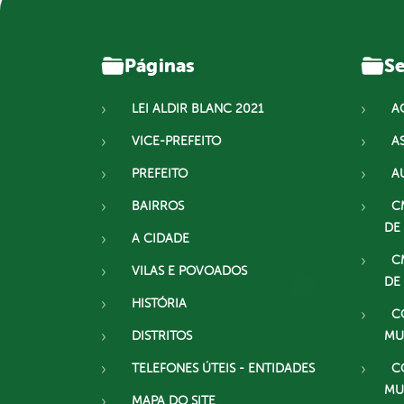
Páginas
Se
LEI ALDIR BLANC 2021
A
VICE-PREFEITO
A
PREFEITO
A
BAIRROS
C
DE
A CIDADE
C
VILAS E POVOADOS
DE
HISTÓRIA
C
DISTRITOS
MU
TELEFONES ÚTEIS - ENTIDADES
C
MU
MAPA DO SITE