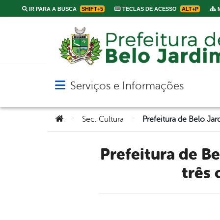
IR PARA A BUSCA
SHIFT+5
TECLAS DE ACESSO
ALT+P
M
Serviços e Informações
Abrir menu principal de navegação
Você está aqui:
>
>
Sec. Cultura
Prefeitura de Belo Jardim inicia o mês de outubro oferecendo
três