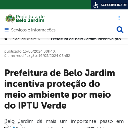
ACESSIBILIDADE
Acesso ráp
Busca
Serviços e Informações
Abrir menu principal de navegação
Você está aqui:
Sec. de Meio Ambiente
Prefeitura de Belo Jardim incentiva proteção do meio ambiente por meio do IPTU Verde
>
>
publicado: 15/05/2024 08h40,
última modificação: 16/05/2024 08h52
Prefeitura de Belo Jardim
incentiva proteção do
meio ambiente por meio
do IPTU Verde
Belo Jardim dá mais um importante passo em