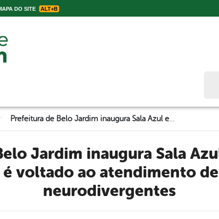
APA DO SITE
ALT+B
Bus
>
Prefeitura de Belo Jardim inaugura Sala Azul em Água Fria; espaço é voltado ao atendimento de alunos neurodivergentes
 é voltado ao atendimento de
neurodivergentes