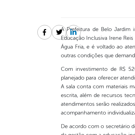
A Prefeitura de Belo Jardim 
Facebook
Twitter
Linkedin
Educação Inclusiva Irene Reis 
Água Fria, e é voltado ao at
outras condições que demanda
Com investimento de R$ 520
planejado para oferecer aten
A sala conta com materiais ma
escrita, além de recursos te
atendimentos serão realizados 
acompanhamento individualizad
De acordo com o secretário de