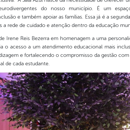
usiva. “A Sala Azul nasce da necessidade de oferecer 
 neurodivergentes do nosso município. É um espaç
lusão e também apoiar as famílias. Essa já é a segun
 a rede de cuidado e atenção dentro da educação munic
e Irene Reis Bezerra em homenagem a uma personalid
lia o acesso a um atendimento educacional mais inclu
dizagem e fortalecendo o compromisso da gestão com 
ial de cada estudante.