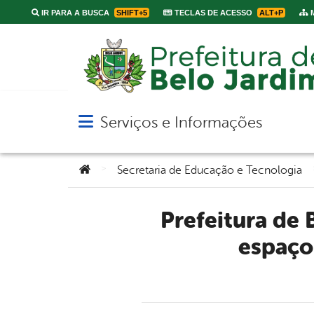
IR PARA A BUSCA
SHIFT+5
TECLAS DE ACESSO
ALT+P
M
Serviços e Informações
Abrir menu principal de navegação
Você está aqui:
>
Secretaria de Educação e Tecnologia
Prefeitura de Belo Jardim inaugura Sala Azul em Água Fria;
espaço