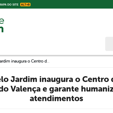
APA DO SITE
ALT+B
Bus
Prefeitura de Belo Jardim inaugura o Centro de Parto Normal Dr. Genildo Valença e garante humanização dos atendimentos
ldo Valença e garante humani
atendimentos