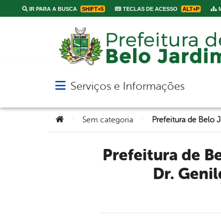
IR PARA A BUSCA
SHIFT+5
TECLAS DE ACESSO
ALT+P
M
Serviços e Informações
Abrir menu principal de navegação
Você está aqui:
>
>
Sem categoria
Prefeitura de Belo Jardim inaugura o Centro de Parto Normal
Dr. Geni