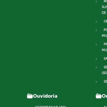
M
SU
DE
O
P
MU
P
MU
S
S
(SE
S
Ouvidoria
Ou