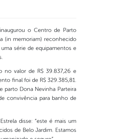
e, inaugurou o Centro de Parto
ra (in memoriam) reconhecido
m uma série de equipamentos e
s.
o no valor de R$ 39.837,26 e
to final foi de R$ 329.385,81.
 de parto Dona Nevinha Parteira
 de convivência para banho de
Estrela disse: “este é mais um
cidos de Belo Jardim. Estamos