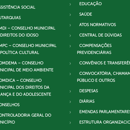
EDUCAÇÃO
SSISTÊNCIA SOCIAL
SAÚDE
UTARQUIAS
ATOS NORMATIVOS
MDI – CONSELHO MUNICIPAL
 DIREITOS DO IDOSO
CENTRAL DE DÚVIDAS
MPC – CONSELHO MUNICIPAL
COMPENSAÇÕES
 POLÍTICA CULTURAL
PREVIDENCIÁRIAS
OMDEMA – CONSELHO
CONVÊNIOS E TRANSFERÊ
NICIPAL DE MEIO AMBIENTE
CONVOCATÓRIA, CHAMA
OMDICA – CONSELHO
PÚBLICO E OUTROS
NICIPAL DOS DIREITOS DA
DESPESAS
IANÇA E DO ADOLESCENTE
DIÁRIAS
ONSELHOS
EMENDAS PARLAMENTARE
ONTROLADORIA GERAL DO
NICÍPIO
ESTRUTURA ORGANIZACI