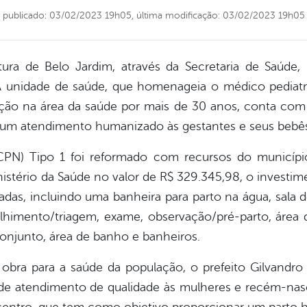
publicado: 03/02/2023 19h05,
última modificação: 03/02/2023 19h05
eitura de Belo Jardim, através da Secretaria de Saúd
 A unidade de saúde, que homenageia o médico pediat
ição na área da saúde por mais de 30 anos, conta co
 um atendimento humanizado às gestantes e seus bebê
PN) Tipo 1 foi reformado com recursos do municípi
stério da Saúde no valor de R$ 329.345,98, o investimen
tadas, incluindo uma banheira para parto na água, sala
olhimento/triagem, exame, observação/pré-parto, área
conjunto, área de banho e banheiros.
bra para a saúde da população, o prefeito Gilvandro 
 de atendimento de qualidade às mulheres e recém-nas