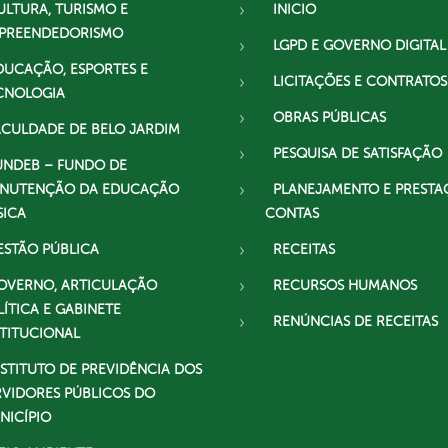
ULTURA, TURISMO E
INICIO
PREENDEDORISMO
LGPD E GOVERNO DIGITAL
DUCAÇÃO, ESPORTES E
LICITAÇÕES E CONTRATOS
CNOLOGIA
OBRAS PÚBLICAS
ACULDADE DE BELO JARDIM
PESQUISA DE SATISFAÇÃO
UNDEB – FUNDO DE
NUTENÇÃO DA EDUCAÇÃO
PLANEJAMENTO E PRESTA
SICA
CONTAS
ESTÃO PÚBLICA
RECEITAS
OVERNO, ARTICULAÇÃO
RECURSOS HUMANOS
LÍTICA E GABINETE
RENÚNCIAS DE RECEITAS
STITUCIONAL
NSTITUTO DE PREVIDÊNCIA DOS
RVIDORES PÚBLICOS DO
NICÍPIO