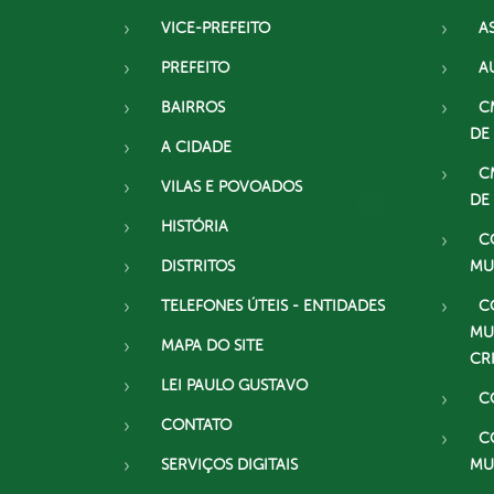
VICE-PREFEITO
A
PREFEITO
A
BAIRROS
C
DE
A CIDADE
C
VILAS E POVOADOS
DE
HISTÓRIA
C
DISTRITOS
MU
TELEFONES ÚTEIS - ENTIDADES
C
MU
MAPA DO SITE
CR
LEI PAULO GUSTAVO
C
CONTATO
C
SERVIÇOS DIGITAIS
MU