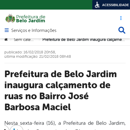
ACESSIBILIDADE
Acesso ráp
Busca
Serviços e Informações
Abrir menu principal de navegação
Você está aqui:
Sem categoria
Prefeitura de Belo Jardim inaugura calçamento de ruas no Bairro José Barbosa Maciel
>
>
publicado: 16/02/2018 20h58,
última modificação: 21/02/2018 08h48
Prefeitura de Belo Jardim
inaugura calçamento de
ruas no Bairro José
Barbosa Maciel
Nesta sexta-feira (16), a Prefeitura de Belo Jardim,