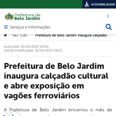
ACESSIBILIDADE
Acesso ráp
Busca
Serviços e Informações
Abrir menu principal de navegação
Você está aqui:
Sec. Cultura
Prefeitura de Belo Jardim inaugura calçadão cultural e abre exposição em vagões ferroviários
>
>
publicado: 01/04/2023 15h12,
última modificação: 01/04/2023 15h12
Prefeitura de Belo Jardim
inaugura calçadão cultural
e abre exposição em
vagões ferroviários
A Prefeitura de Belo Jardim encerrou o mês de