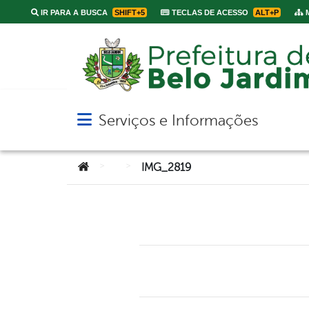
IR PARA A BUSCA
SHIFT+5
TECLAS DE ACESSO
ALT+P
M
Serviços e Informações
Abrir menu principal de navegação
Você está aqui:
>
>
IMG_2819