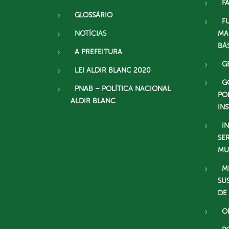
F
GLOSSÁRIO
F
NOTÍCIAS
MA
BÁ
A PREFEITURA
G
LEI ALDIR BLANC 2020
G
PNAB – POLÍTICA NACIONAL
PO
ALDIR BLANC
IN
I
SE
MU
M
SU
DE
O