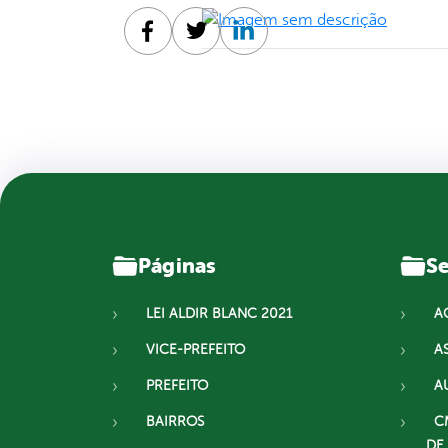
Facebook
Twitter
Linkedin
Páginas
Se
LEI ALDIR BLANC 2021
A
VICE-PREFEITO
A
PREFEITO
A
BAIRROS
C
DE