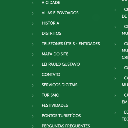
A CIDADE
C
VILAS E POVOADOS
DE
HISTÓRIA
C
DISTRITOS
MU
TELEFONES ÚTEIS - ENTIDADES
C
MU
MAPA DO SITE
CR
LEI PAULO GUSTAVO
C
CONTATO
C
SERVIÇOS DIGITAIS
MU
TURISMO
C
EM
FESTIVIDADES
E
PONTOS TURISTÍCOS
TE
PERGUNTAS FREQUENTES