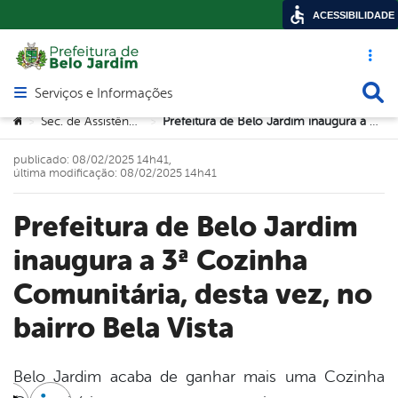
ACESSIBILIDADE
Acesso ráp
Busca
Serviços e Informações
Abrir menu principal de navegação
Você está aqui:
Sec. de Assistência Social
Prefeitura de Belo Jardim inaugura a 3ª Cozinha Comunitária, desta vez, no bairro Bela Vista
>
>
publicado: 08/02/2025 14h41,
última modificação: 08/02/2025 14h41
Prefeitura de Belo Jardim
inaugura a 3ª Cozinha
Comunitária, desta vez, no
bairro Bela Vista
Belo Jardim acaba de ganhar mais uma Cozinha