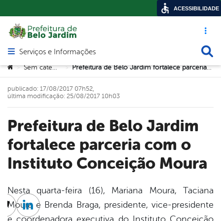
ACESSIBILIDADE
Acesso ráp
Busca
Serviços e Informações
Abrir menu principal de navegação
Você está aqui:
Sem categoria
Prefeitura de Belo Jardim fortalece parceria com o Instituto Conceição Moura
>
>
publicado: 17/08/2017 07h52,
última modificação: 25/08/2017 10h03
Prefeitura de Belo Jardim
fortalece parceria com o
Instituto Conceição Moura
Nesta quarta-feira (16), Mariana Moura, Taciana
Moura e Brenda Braga, presidente, vice-presidente
cebook
Twitter
Linkedin
e coordenadora executiva do Instituto Conceição