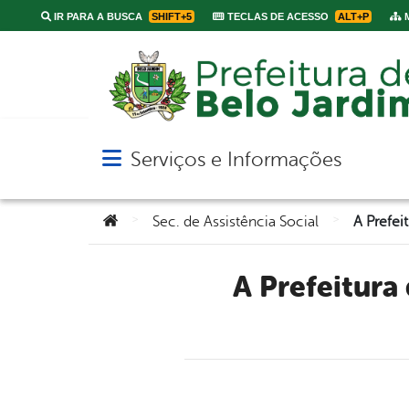
IR PARA A BUSCA
SHIFT+5
TECLAS DE ACESSO
ALT+P
M
Serviços e Informações
Abrir menu principal de navegação
Você está aqui:
>
>
Sec. de Assistência Social
A Prefeitura de Belo Jardim está realizando emissão de