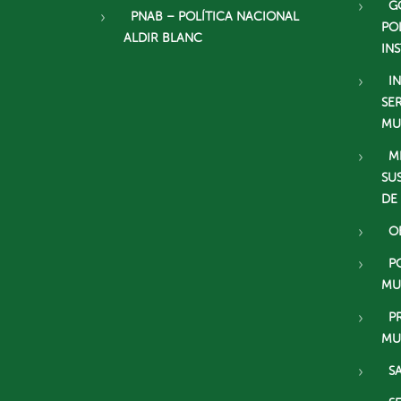
G
PNAB – POLÍTICA NACIONAL
PO
ALDIR BLANC
IN
I
SE
MU
M
SU
DE
O
P
MU
P
MU
S