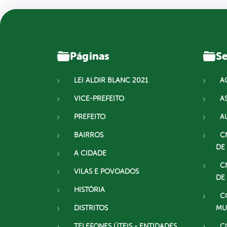
Páginas
Se
LEI ALDIR BLANC 2021
A
VICE-PREFEITO
A
PREFEITO
A
BAIRROS
C
DE
A CIDADE
C
VILAS E POVOADOS
DE
HISTÓRIA
C
DISTRITOS
MU
TELEFONES ÚTEIS - ENTIDADES
C